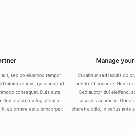
artner
Manage your 
g elit, sed do eiusmod tempor
Curabitur sed iaculis dolo
 ad minim veniam, quis nostrud
hendrerit posuere. Nunc urn
 commodo consequat. Duis aute
Sed auctor dui eleifend, s
 cillum dolore eu fugiat nulla
suscipit accumsan. Donec s
elit, eu ornare est ullamcorper.
pharetra odio, in varius ante 