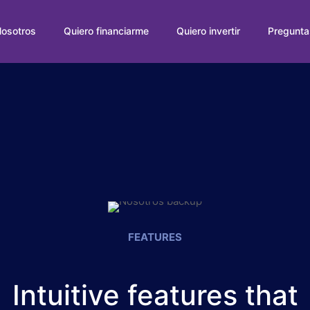
osotros
Quiero financiarme
Quiero invertir
Pregunta
FEATURES
Intuitive features that