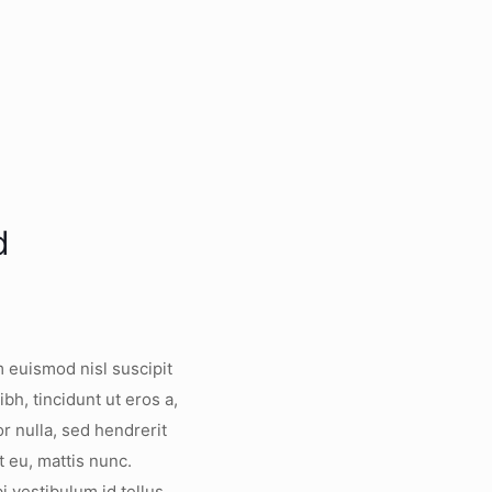
d
m euismod nisl suscipit
bh, tincidunt ut eros a,
r nulla, sed hendrerit
 eu, mattis nunc.
i vestibulum id tellus