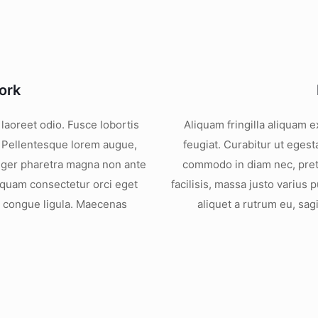
ork
aoreet odio. Fusce lobortis
Aliquam fringilla aliquam 
l. Pellentesque lorem augue,
feugiat. Curabitur ut egest
nteger pharetra magna non ante
commodo in diam nec, preti
liquam consectetur orci eget
facilisis, massa justo varius
on congue ligula. Maecenas
aliquet a rutrum eu, sagi