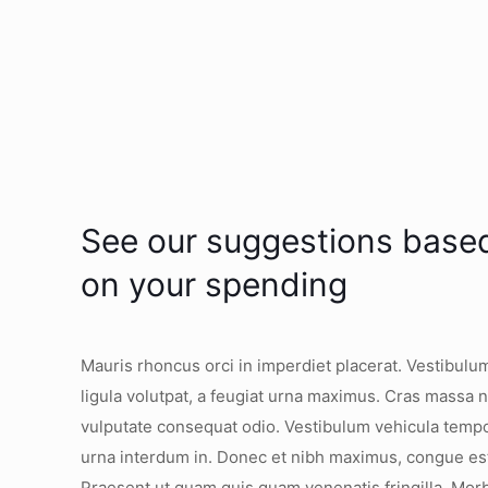
See our suggestions base
on your spending
Mauris rhoncus orci in imperdiet placerat. Vestibulu
ligula volutpat, a feugiat urna maximus. Cras massa ni
vulputate consequat odio. Vestibulum vehicula tempo
urna interdum in. Donec et nibh maximus, congue est
Praesent ut quam quis quam venenatis fringilla. Morb